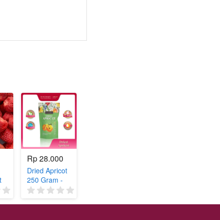
Rp 28.000
Dried Apricot
t
250 Gram -
,
Fruit &
(0)
(0)
Berries 100%
 -
natural
Rosemary