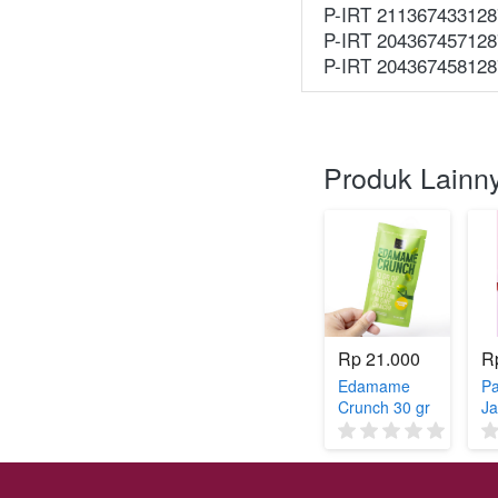
P-IRT 211367433128
P-IRT 204367457128
P-IRT 204367458128
Produk Lainn
Rp 21.000
R
Edamame
Pa
Crunch 30 gr
Ja
Se
(0)
Ce
O
E