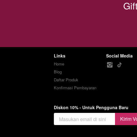
Gif
Cr
A
Co
wi
Se
Links
Social Media
Home
Blog
Daftar Produk
Konfirmasi Pembayaran
Diskon 10% - Untuk Pengguna Baru
Kirim V
`