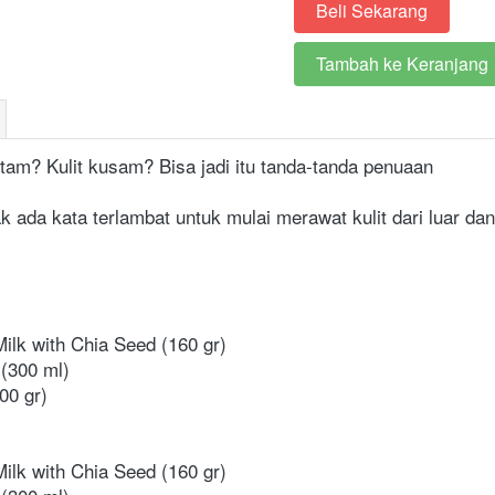
Beli Sekarang
`
Tambah ke Keranjang
`
tam? Kulit kusam? Bisa jadi itu tanda-tanda penuaan 
k ada kata terlambat untuk mulai merawat kulit dari luar dan
ilk with Chia Seed (160 gr)
(300 ml)
00 gr)
ilk with Chia Seed (160 gr)