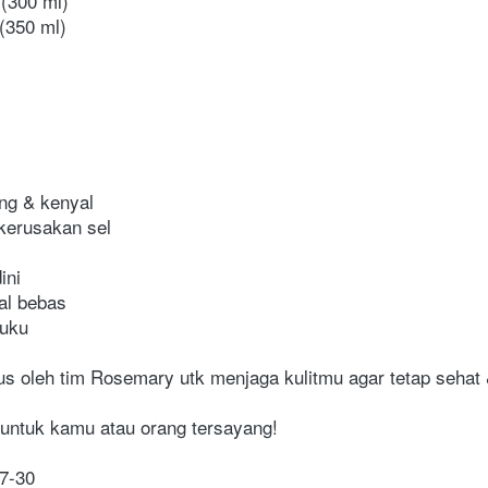
(300 ml)
 (350 ml)
ng & kenyal
 kerusakan sel
ini
kal bebas
kuku
us oleh tim Rosemary utk menjaga kulitmu agar tetap sehat
untuk kamu atau orang tersayang!
7-30