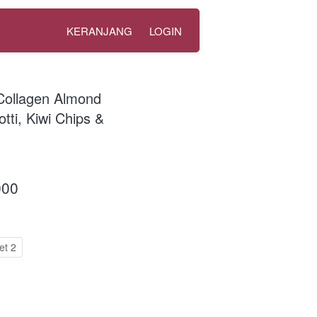
KERANJANG
LOGIN
Collagen Almond
otti, Kiwi Chips &
000
et 2