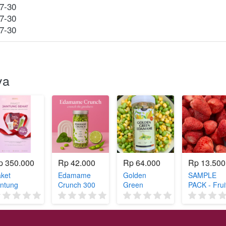
7-30
7-30
7-30
ya
p 350.000
Rp 42.000
Rp 64.000
Rp 13.500
ket
Edamame
Golden
SAMPLE
ntung
Crunch 300
Green
PACK - Frui
hat
ML -
Edamame -
Chips, Nuts
(0)
(0)
(0)
milan Kaya
Edamame
Edamame
Berries,
mega 3
Renyah -
Crunch &
Almond Milk
damame
Tinggi
Corn Chips /
CEMILAN