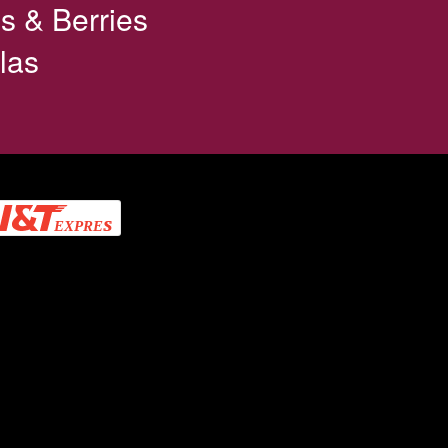
s & Berries
Nutrisnack
las