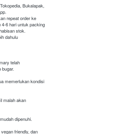
(Tokopedia, Bukalapak, 
app.
n repeat order ke 
-6 hari untuk packing 
habisan stok.
ih dahulu
ary telah 
 bugar. 
ua memerlukan kondisi 
l malah akan 
 mudah dipenuhi.
egan friendly, dan 