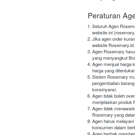
Peraturan Ag
Seluruh Agen Rosemar
website ini (rosemary
Jika agen order kuran
website Rosemary.id.
Agen Rosemary harus 
yang menyangkut Br
Agen menjual harga k
harga yang ditentuka
Sistem Rosemary murni
pengembalian barang 
konsinyansi.
Agen tidak boleh ove
menjelaskan produk R
Agen tidak menawarka
Rosemary yang datang
Agen harus melayani
konsumen dalam berb
Agen berhak memberik