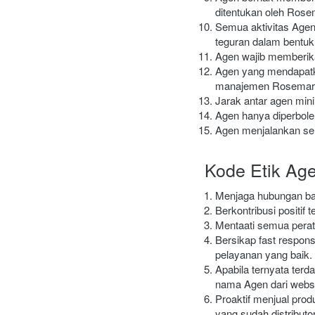
ditentukan oleh Rose
Semua aktivitas Agen
teguran dalam bentuk p
Agen wajib memberika
Agen yang mendapatka
manajemen Rosemar
Jarak antar agen mini
Agen hanya diperboleh
Agen menjalankan s
Kode Etik Ag
Menjaga hubungan ba
Berkontribusi positi
Mentaati semua pera
Bersikap fast respon
pelayanan yang baik.
Apabila ternyata ter
nama Agen dari websi
Proaktif menjual pro
yang sudah distributor