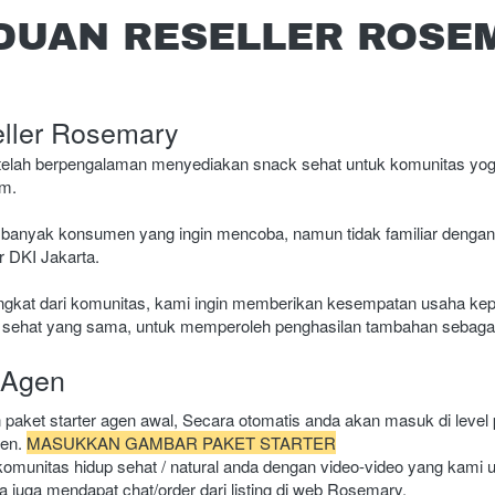
DUAN RESELLER ROSE
ller Rosemary
elah berpengalaman menyediakan snack sehat untuk komunitas yoga
m. 
banyak konsumen yang ingin mencoba, namun tidak familiar dengan b
r DKI Jakarta. 
kat dari komunitas, kami ingin memberikan kesempatan usaha kepa
p sehat yang sama, untuk memperoleh penghasilan tambahan sebagai 
 Agen
paket starter agen awal, Secara otomatis anda akan masuk di level 
en. 
MASUKKAN GAMBAR PAKET STARTER
munitas hidup sehat / natural anda dengan video-video yang kami up
ea juga mendapat chat/order dari listing di web Rosemary.