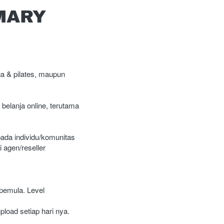
MARY
 & pilates, maupun 
elanja online, terutama 
da individu/komunitas 
agen/reseller

pemula. Level 
load setiap hari nya.