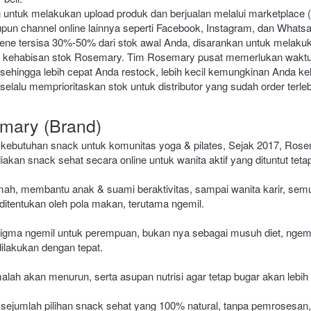
n untuk melakukan upload produk dan berjualan melalui marketplace 
un channel online lainnya seperti Facebook, Instagram, dan Whats
lene tersisa 30%-50% dari stok awal Anda, disarankan untuk melakuka
k kehabisan stok Rosemary. Tim Rosemary pusat memerlukan waktu 4
sehingga lebih cepat Anda restock, lebih kecil kemungkinan Anda ke
lalu memprioritaskan stok untuk distributor yang sudah order terleb
mary (Brand)
kebutuhan snack untuk komunitas yoga & pilates, Sejak 2017, Rosem
an snack sehat secara online untuk wanita aktif yang dituntut tetap
mah, membantu anak & suami beraktivitas, sampai wanita karir, sem
 ditentukan oleh pola makan, terutama ngemil.
igma ngemil untuk perempuan, bukan nya sebagai musuh diet, ngemi
ilakukan dengan tepat.
lah akan menurun, serta asupan nutrisi agar tetap bugar akan lebih
ejumlah pilihan snack sehat yang 100% natural, tanpa pemrosesan, v