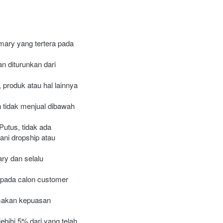
ary yang tertera pada 
n diturunkan dari 
roduk atau hal lainnya 
tidak menjual dibawah 
utus, tidak ada 
ni dropship atau 
y dan selalu 
pada calon customer 
makan kepuasan 
ihi 5% dari yang telah 