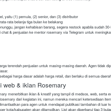
l, yaitu (1) pemula, (2) senior, dan (3) distributor
rata-rata belanja tiga bulan ke belakang
enunggu, jangan kehabisan barang, segera restock apabila sudah 30-
gi chat & penjualan ke mentor rosemary via Telegram untuk meningka
arga terendah penjualan untuk masing-masing daerah. Agen tidak di
asar.
 sebagai harga dasar adalah harga retail, dan berlaku di semua daera
di web & iklan Rosemary
ary menerbitkan iklan & kreatif yang tampil di medsos, web, serta eve
semary dari kegiatan ini, namun mereka mencari ketersediaan item d
dimanfaatkan para agen untuk mendapat publikasi tambahan di luar k
er kota/kabupaten akan ditampilkan. List akan diperbarui tiap 3 bulan