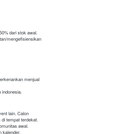
50% dari stok awal.
tan/mengefisiensikan 
perkenankan menjual 
h indonesia.
nt lain. Calon 
i tempat terdekat. 
omunitas awal. 
 kalender.
