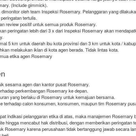
mary. (Include gimmick).
 dimonitor oleh team Inspeksi Rosemary. Pelanggaran yang dilakuk
eringatan tertulis.
n review positif untuk semua produk Rosemary.
n peringatan lebih dari 3 x dari Inspeksi Rosemary akan mendapatka
y.
mal 5 km untuk daerah ibu kota provinsi dan 3 km untuk kota / kabup
kan melakukan iklan di kota agen berada. Tidak lintas kota.
emua etika agen Rosemary
en
ik sesama agen dan kantor pusat Rosemary.
f terhadap perkembangan Rosemary ke depan.
turan yang berlaku di Rosemary untuk kemajuan bersama.
se terhadap calon konsumen, konsumen, maupun tim Rosemary pusat
dapat indikasi pelanggaran etika di atas, maka manajemen Rosemary
te hingga mencabut hak distribusi, dengan memberikan peringatan te
duk Rosemary karena perusahaan tidak bertanggung jawab secara lan
 beli.