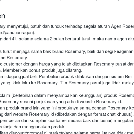
en
y menyetujui, patuh dan tunduk terhadap segala aturan Agen Rosem
.id/panduan-agen).
g dari 4jt  selama selama 2 bulan berturut-turut, maka nama agen aka
turut menjaga nama baik brand Rosemary, baik dari segi keagenan, p
and Rosemary.
e customer dengan harga yang telah ditetapkan Rosemary pusat dan 
n. Memberikan bonus produk juga dilarang.
 dagang jual beli. Pembelian produk dilakukan dengan sistem Beli P
yang tidak laku ke Rosemary. Tim Rosemary pusat juga tidak melaya
rclaim (berlebihan dalam menyampaikan keunggulan) produk Rosemar
osemary sesuai penjelasan yang ada di website Rosemary.id.
n produk brand lain yang lini produknya sama dengan Rosemary ke
 dari website Rosemary.id (dibedakan dengan format chat khusus).
 pembelian dan komplain customer secara baik dan benar, menguta
elanja dan menggunakan produk.
an discount/promosi di marketplace selama harga jualnya tidak meleb